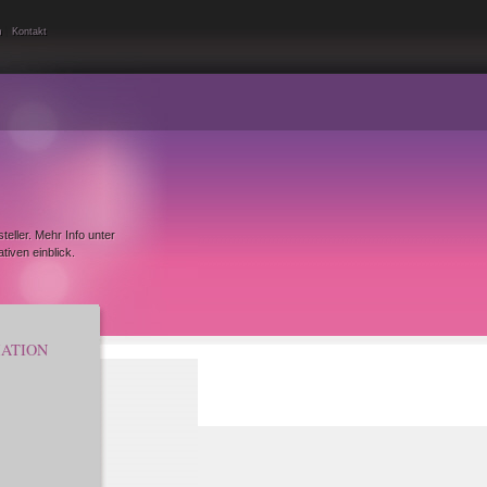
|
m
Kontakt
teller. Mehr Info unter
iven einblick.
ATION