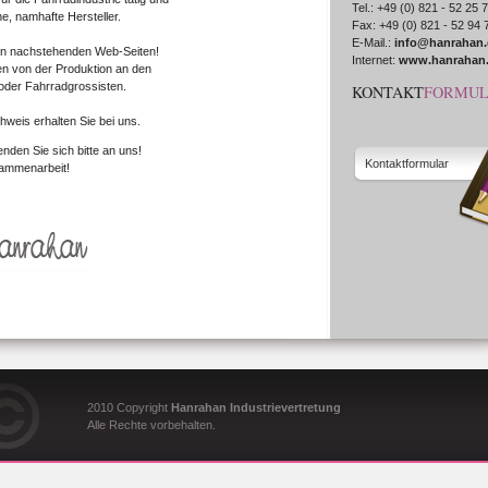
Tel.: +49 (0) 821 - 52 25 
he, namhafte Hersteller.
Fax: +49 (0) 821 - 52 94 
E-Mail.:
info@hanrahan.
en nachstehenden Web-Seiten!
Internet:
www.hanrahan
en von der Produktion an den
 oder Fahrradgrossisten.
KONTAKT
FORMU
weis erhalten Sie bei uns.
nden Sie sich bitte an uns!
Kontaktformular
sammenarbeit!
2010 Copyright
Hanrahan Industrievertretung
Alle Rechte vorbehalten.