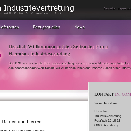
|
Startseite
Impressu
ieferanten
Bezugsquellen
News
Herzlich Willkommen auf den Seiten der Firma
Hanrahan Industrievertretung
Seit 1991 sind wir für die Fahrradindustrie tätig und vertreten zahlreiche, namhafte Hers
den nachstehenden Web-Seiten! Wir wünschen Ihnen auf unseren Seiten einen Informat
KONTAKT
INFORM
Sean Hanrahan
Hanrahan
Industrievertretung
e Damen und Herren,
Postfach 10 18 22
86008 Augsburg
r für die Fahrradindustrie tätig und