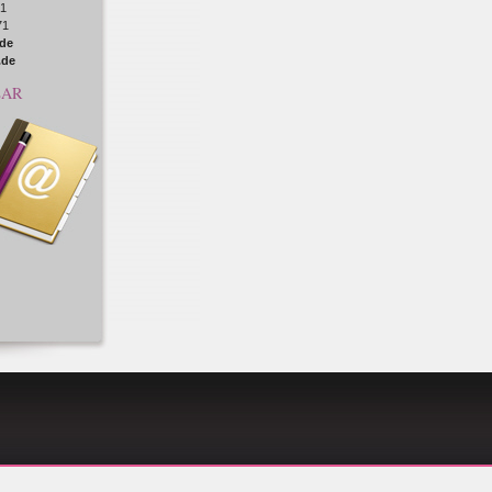
71
71
de
.de
LAR